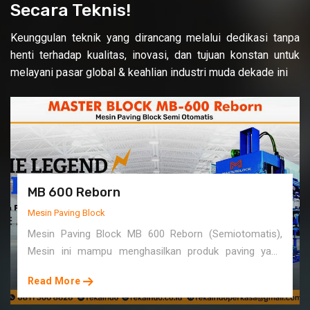
Secara Teknis!
Keunggulan teknik yang dirancang melalui dedikasi tanpa
henti terhadap kualitas, inovasi, dan tujuan konstan untuk
melayani pasar global & keahlian industri muda dekade ini
MB 600 Reborn
Mesin Paving Block
Mesin Paving Block MB 600 Reborn (Semiotomatis),
Mesin ini mampu menghasilkan produk paving yang
memiliki konsistensi keseragaman mutu dengan
Read More
standar kuat tekan hingga K-500 Up, Mesin ini memiliki
kapastias cetak paving 12 biji per Cycle. Dilengkapi