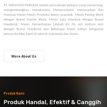
PT. REKAINDO PERKASA adalah perusahaan pelopor yang merancang, 
mengembangkan, Merekayasa, 
Memproduksi, memasarkan dan 
Menjual Mesin-Mesin Produksi Beton pracetak, Mesin Paving Block 
dengan Brand Master Block, Mesin bata Interlock dengan Brand 
Maxibrick, Mesin Pemanfaatan Limbah 
B3 Fly ash bottom Ash 
dengan Brand Maxibrick dan Beberapa Mesin bahan bangunan 
lainnya ke klien 
kami di seluruh Indonesia dan dunia.
More About Us
Produk Kami
Produk Handal, Efektif & Canggih